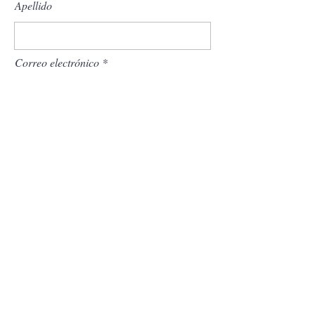
Apellido
Correo electrónico
Mensaje...
Enviar
La fea palabra C ®
lisamarie@theuglycword.com